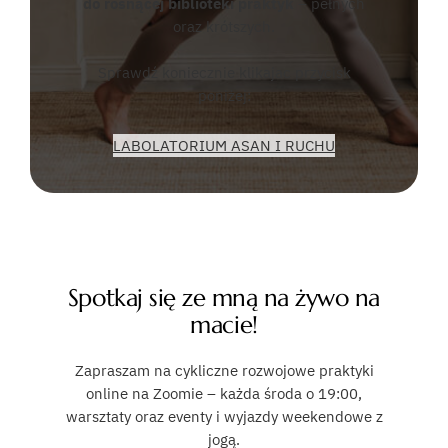
do rosnącej biblioteki praktyk
– pełnych
oraz krótszych.
Sprawdź koniecznie klikajac przycisk
poniżej:
LABOLATORIUM ASAN I RUCHU
Spotkaj się ze mną na żywo na
macie!
Zapraszam na cykliczne rozwojowe praktyki
online na Zoomie – każda środa o 19:00,
warsztaty oraz eventy i wyjazdy weekendowe z
jogą.