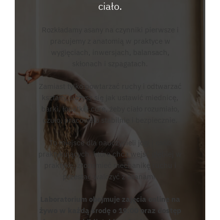
ciało.
Rozkładamy asany na czynniki pierwsze i
pracujemy z anatomią w praktyce w
wygięciach, inwersjach, balansach,
skłonach i szpagatach.
Zamiast tylko powtarzać ruchy i odtwarzać
kształty, uczysz się jak ustawić miednicę,
barki, łopatki i core, żeby ciało rozumiało,
czuło, pracowało stabilnie i bezpiecznie.
To miejsce dla nauczycieli jogi i osób
praktykujących, które chcą wejść głębiej w
praktykę, zrozumieć mechanikę ruchu i
przestać walczyć z asanami.
Laboratorium obejmuje zajęcia online na
żywo w każdą środę o 19:00 oraz dostęp