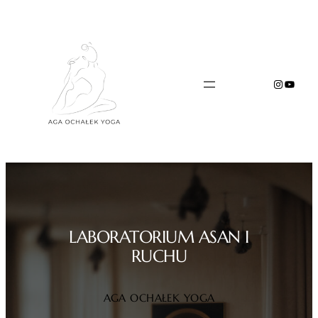
Przejdź
do
treści
Instagr
YouTu
LABORATORIUM ASAN I
RUCHU
AGA OCHAŁEK YOGA