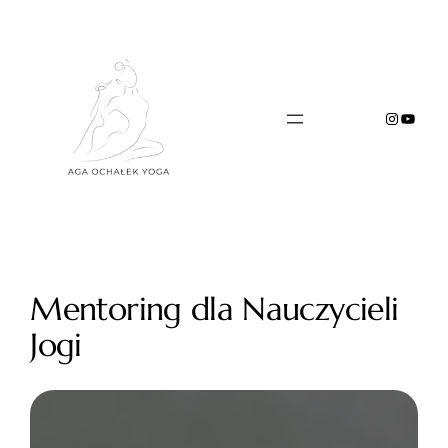
Przejdź
do
treści
Instagr
YouTu
Mentoring dla Nauczycieli
Jogi