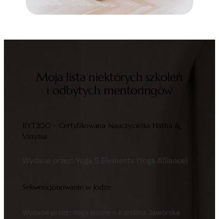
Moja lista niektórych szkoleń
i odbytych mentoringów
RYT200 – Certyfikowana Nauczycielka Hatha &
Vinyasa
Wydane przez: Yoga 5 Elements (Yoga Alliance)
Sekwencjonowanie w Jodze
Wydane przez: Yoga Home – Karolina Jaworska