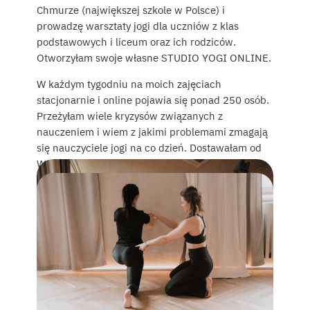
Chmurze (największej szkole w Polsce) i
prowadzę warsztaty jogi dla uczniów z klas
podstawowych i liceum oraz ich rodziców.
Otworzyłam swoje własne STUDIO YOGI ONLINE.
W każdym tygodniu na moich zajęciach
stacjonarnie i online pojawia się ponad 250 osób.
Przeżyłam wiele kryzysów związanych z
nauczeniem i wiem z jakimi problemami zmagają
się nauczyciele jogi na co dzień. Dostawałam od
Was wiele pytań na różne tematy związane z
byciem nauczycielką, dlatego stworzyłam
przestrzeń, w której możemy wymieniać się
doświadczeniami z innymi nauczycielami, a ja
chcę dać Wam wsparcie w rozwoju, bez
koloryzowania.