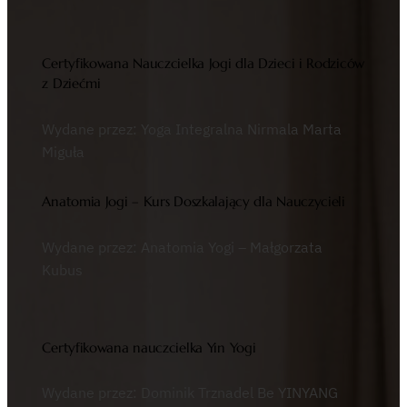
Certyfikowana Nauczcielka Jogi dla Dzieci i Rodziców
z Dziećmi
Wydane przez: Yoga Integralna Nirmala Marta
Miguła
Anatomia Jogi – Kurs Doszkalający dla Nauczycieli
Wydane przez: Anatomia Yogi – Małgorzata
Kubus
Certyfikowana nauczcielka Yin Yogi
Wydane przez: Dominik Trznadel Be YINYANG