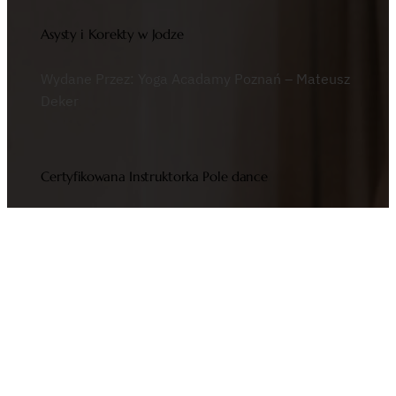
Asysty i Korekty w Jodze
Wydane Przez: Yoga Acadamy Poznań – Mateusz
Deker
Certyfikowana Instruktorka Pole dance
Wydane przez: Iron Pole Dance – Zielona Góra
Mentroring Mentor4Starters
Program doradczo-rozwojowy dla ambitnych
osób, które po kilku latach kariery pragną zmiany.
M4S obejmuje indywidualne sesje mentoringowe
z czołowymi przedstawicielami polskiego