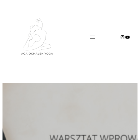
Przejdź
do
treści
Instagr
YouTu