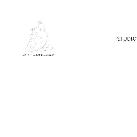
Przejdź
do
treści
STUDIO