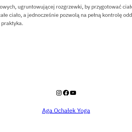
wych, ugruntowującej rozgrzewki, by przygotować ciało
łe ciało, a jednocześnie pozwolą na pełną kontrolę od
 praktyka.
Instagram
Facebook
YouTube
Aga Ochałek Yoga