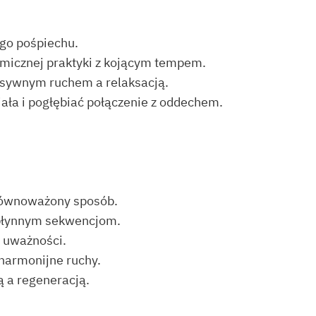
ego pośpiechu.
amicznej praktyki z kojącym tempem.
nsywnym ruchem a relaksacją.
ała i pogłębiać połączenie z oddechem.
zrównoważony sposób.
i płynnym sekwencjom.
 uważności.
 harmonijne ruchy.
 a regeneracją.