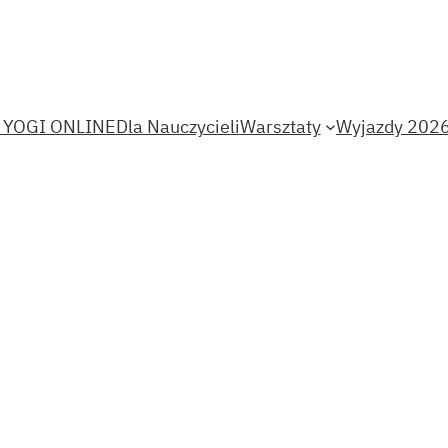
 YOGI ONLINE
Dla Nauczycieli
Warsztaty
Wyjazdy 202