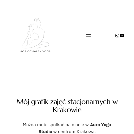
Przejdź
do
treści
Instagr
YouTu
Mój grafik zajęć stacjonarnych w
Krakowie
Można mnie spotkać na macie w
Auro Yoga
Studio
w centrum Krakowa.