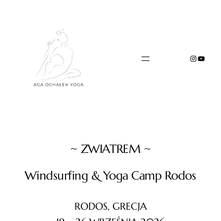
Przejdź
do
treści
Instagr
YouTu
~ ZWIATREM ~
Windsurfing & Yoga Camp Rodos
RODOS, GRECJA