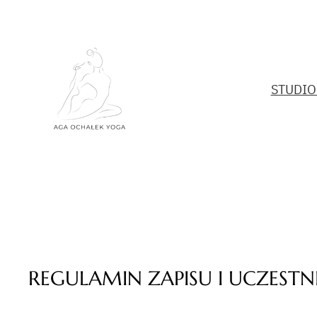
Przejdź
do
treści
STUDIO
REGULAMIN ZAPISU I UCZES