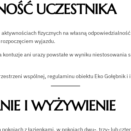
NOŚĆ UCZESTNIKA
z w aktywnościach fizycznych na własną odpowiedzialnoś
 rozpoczęciem wyjazdu.
a kontuzje ani urazy powstałe w wyniku niestosowania si
zestrzeni wspólnej, regulaminu obiektu Eko Gołębnik i
IE I WYŻYWIENIE
pokojach z łazienkami, w pokojach dwu-, trzy- lub czte