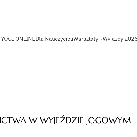
 YOGI ONLINE
Dla Nauczycieli
Warsztaty
Wyjazdy 202
TNICTWA W WYJEŹDZIE JOGOWYM