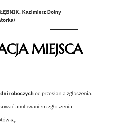
OŁĘBNIK, Kazimierz Dolny
atorka
)
ACJA MIEJSCA
 dni roboczych
od przesłania zgłoszenia.
tkować anulowaniem zgłoszenia.
otówką.