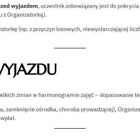
przed wyjazdem
, uczestnik zobowiązany jest do pokryci
 z Organizatorką).
torkę (np. z przyczyn losowych, niewystarczającej licz
WYJAZDU
wielkich zmian w harmonogramie zajęć – dopasowanie te
owa, zamknięcie ośrodka, choroba prowadzącej), Organiz
 wpłat.