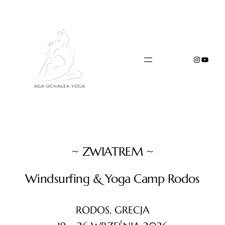
Przejdź
do
treści
Instagr
YouTu
~ ZWIATREM ~
Windsurfing & Yoga Camp Rodos
RODOS, GRECJA